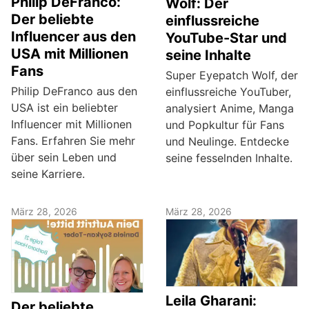
Philip DeFranco:
Wolf: Der
Der beliebte
einflussreiche
Influencer aus den
YouTube-Star und
USA mit Millionen
seine Inhalte
Fans
Super Eyepatch Wolf, der
Philip DeFranco aus den
einflussreiche YouTuber,
USA ist ein beliebter
analysiert Anime, Manga
Influencer mit Millionen
und Popkultur für Fans
Fans. Erfahren Sie mehr
und Neulinge. Entdecke
über sein Leben und
seine fesselnden Inhalte.
seine Karriere.
März 28, 2026
März 28, 2026
Leila Gharani:
Der beliebte