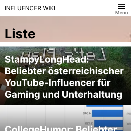
Skip
INFLUENCER WIKI
to
Menu
content
Liste
StampyLongHead:
Beliebter österreichischer
YouTube-Influencer für
Gaming und Unterhaltung
CollegeHumor: Beliebter