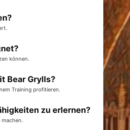
en?
ert.
gnet?
tzen können.
t Bear Grylls?
nem Training profitieren.
ähigkeiten zu erlernen?
e machen.