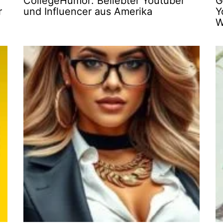
CollegeHumor: Beliebter Youtuber
G
r
und Influencer aus Amerika
Y
W