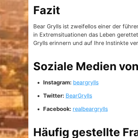
Fazit
Bear Grylls ist zweifellos einer der fü
in Extremsituationen das Leben gerettet.
Grylls erinnern und auf Ihre Instinkte ve
Soziale Medien von
Instagram:
beargrylls
Twitter:
BearGrylls
Facebook:
realbeargrylls
Häufig gestellte F