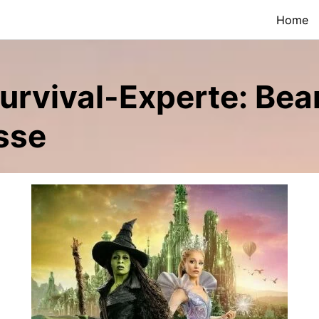
Home
urvival-Experte: Bear
sse