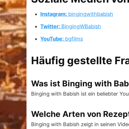
Instagram:
bingingwithbabish
Twitter:
BingingWBabish
YouTube:
bgfilms
Häufig gestellte F
Was ist Binging with Ba
Binging with Babish ist ein beliebter Yo
Welche Arten von Rezept
Binging with Babish zeigt in seinen Vid