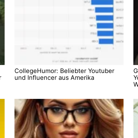
CollegeHumor: Beliebter Youtuber
G
r
und Influencer aus Amerika
Y
W