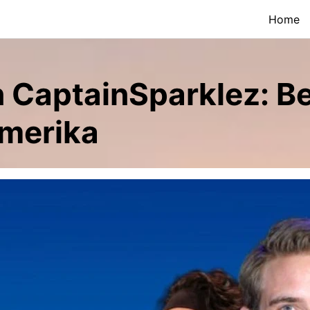
Home
n CaptainSparklez: Be
merika