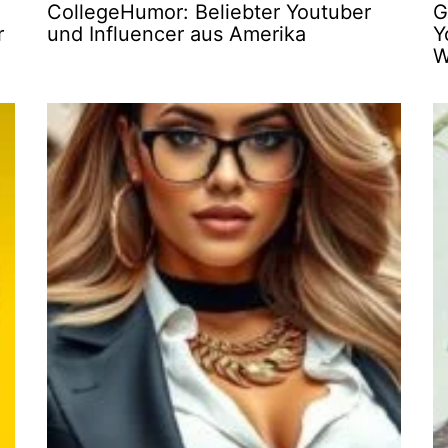
CollegeHumor: Beliebter Youtuber
G
r
und Influencer aus Amerika
Y
W