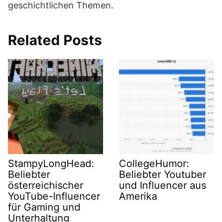
geschichtlichen Themen.
Related Posts
StampyLongHead:
CollegeHumor:
Beliebter
Beliebter Youtuber
österreichischer
und Influencer aus
YouTube-Influencer
Amerika
für Gaming und
Unterhaltung