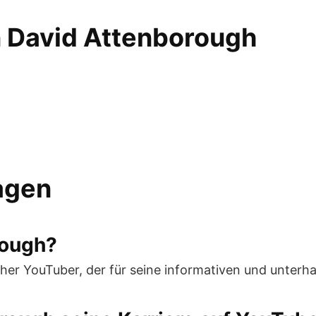
n David Attenborough
ragen
rough?
cher YouTuber, der für seine informativen und unterh