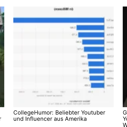
CollegeHumor: Beliebter Youtuber
G
r
und Influencer aus Amerika
Y
W