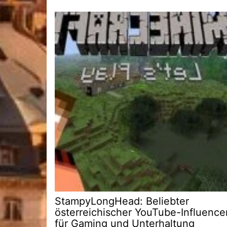
StampyLongHead: Beliebter
österreichischer YouTube-Influence
für Gaming und Unterhaltung