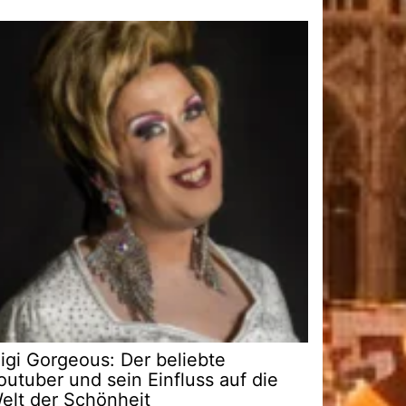
igi Gorgeous: Der beliebte
outuber und sein Einfluss auf die
elt der Schönheit