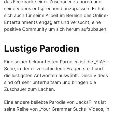
das Feedback seiner Zuschauer zu hören und
seine Videos entsprechend anzupassen. Er hat
sich auch für seine Arbeit im Bereich des Online-
Entertainments engagiert und versucht, eine
positive Community um sich herum aufzubauen.
Lustige Parodien
Eine seiner bekanntesten Parodien ist die „YIAY“-
Serie, in der er verschiedene Fragen stellt und
die lustigsten Antworten auswählt. Diese Videos
sind oft sehr unterhaltsam und bringen die
Zuschauer zum Lachen.
Eine andere beliebte Parodie von JacksFilms ist
seine Reihe von „Your Grammar Sucks“ Videos, in