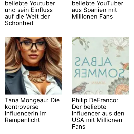
beliebte Youtuber
beliebte YouTuber
und sein Einfluss
aus Spanien mit
auf die Welt der
Millionen Fans
Schönheit
Tana Mongeau: Die
Philip DeFranco:
kontroverse
Der beliebte
Influencerin im
Influencer aus den
Rampenlicht
USA mit Millionen
Fans