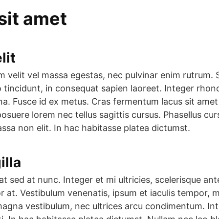
sit amet
lit
am velit vel massa egestas, nec pulvinar enim rutrum.
o tincidunt, in consequat sapien laoreet. Integer rho
urna. Fusce id ex metus. Cras fermentum lacus sit ame
uere lorem nec tellus sagittis cursus. Phasellus cursus
assa non elit. In hac habitasse platea dictumst.
illa
at sed at nunc. Integer et mi ultricies, scelerisque an
r at. Vestibulum venenatis, ipsum et iaculis tempor, 
s magna vestibulum, nec ultrices arcu condimentum. I