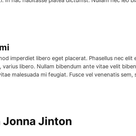
 In hac habitasse platea dictumst. Nullam nec leo blandi
 mi
od imperdiet libero eget placerat. Phasellus nec elit et
n, varius libero. Nullam bibendum ante vitae velit bi
itae malesuada mi feugiat. Fusce vel venenatis sem, si
 Jonna Jinton