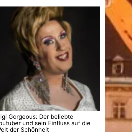
igi Gorgeous: Der beliebte
outuber und sein Einfluss auf die
elt der Schönheit