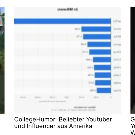
CollegeHumor: Beliebter Youtuber
G
r
und Influencer aus Amerika
Y
W