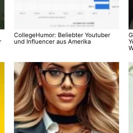
CollegeHumor: Beliebter Youtuber
G
r
und Influencer aus Amerika
Y
W