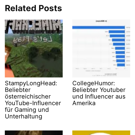
Related Posts
StampyLongHead:
CollegeHumor:
Beliebter
Beliebter Youtuber
österreichischer
und Influencer aus
YouTube-Influencer
Amerika
für Gaming und
Unterhaltung