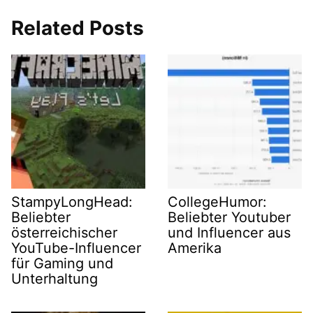
Related Posts
StampyLongHead:
CollegeHumor:
Beliebter
Beliebter Youtuber
österreichischer
und Influencer aus
YouTube-Influencer
Amerika
für Gaming und
Unterhaltung