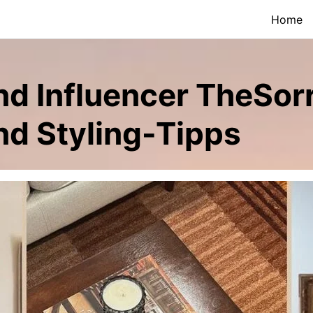
Home
d Influencer TheSorr
nd Styling-Tipps