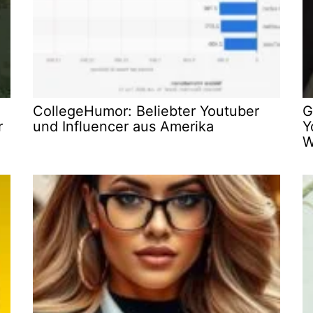
CollegeHumor: Beliebter Youtuber
G
r
und Influencer aus Amerika
Y
W